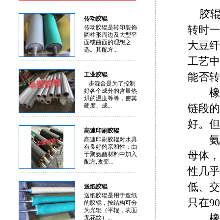
胶
传动胶辊
转时一
传动胶辊是转印装饰
圆柱形周边及大型平
面或曲面的理想之
大豆纤
选。其配方...
工艺中
能否转
工业胶辊
步混合是为了控制
橡胶
好各个成分的含量热
烘的温度等等，使其
硬度、成...
链段的
好。但
高速印刷胶辊
氨纶
高速印刷胶辊对水具
有良好的亲和性：由
母体，
于聚氨酯材料中加入
配方,改变...
性几乎
低、交
送纸胶辊
送纸胶辊是用于造纸
只在9
的胶辊，按结构可分
为光辊（平辊，表面
橡胶
无花纹）...