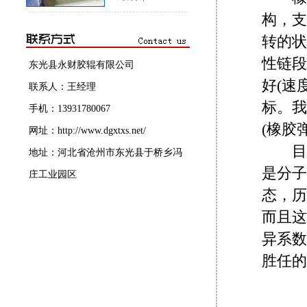
构，支
转的状
性链段
东光县永财胶辊有限公司
好(速
联系人：王经理
标。我
手机：13931780067
(橡胶
网址：http://www.dgxtxs.net/
目前
地址：河北省沧州市东光县于桥乡冯
是分子
庄工业园区
态，历
而且这
异系数
胜任的