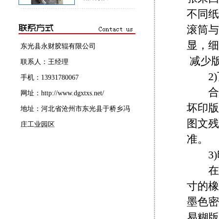
不同纸
滚筒与
显，
东光县永财胶辊有限公司
减少
联系人：王经理
2)
手机：13931780067
合压
网址：http://www.dgxtxs.net/
坏印版
地址：河北省沧州市东光县于桥乡冯
图文残
庄工业园区
准。
3)
在生
寸的橡
墨色密
易糊版