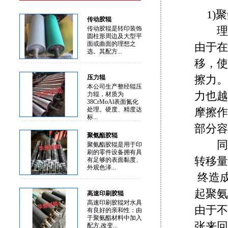
1)
传动胶辊
理想
传动胶辊是转印装饰
圆柱形周边及大型平
面或曲面的理想之
由于在
选。其配方...
移，使
擦力。
压力辊
本公司生产整经辊压
力也越
力辊，材质为
38CrMoAl表面氮化
处理。硬度、精度达
摩擦作
标...
部分容
聚氨酯胶辊
同时
聚氨酯胶辊是用于印
刷的零件设备拥有具
转移
有足够的表面黏度、
外观色泽...
终造
起聚氨
高速印刷胶辊
高速印刷胶辊对水具
由于不
有良好的亲和性：由
于聚氨酯材料中加入
张来回
配方,改变...