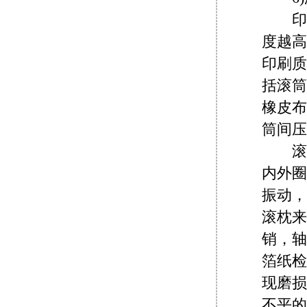
印刷
度越高
印刷质
括滚筒
橡皮布
筒间压
滚筒
内外圈
振动，
滚枕来
销，轴
箔纸检
现磨损
不平