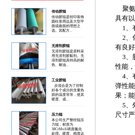
聚
传动胶辊
具有以
传动胶辊是转印装饰
圆柱形周边及大型平
面或曲面的理想之
1
选。其配方...
2
有良好
无溶剂胶辊
无溶剂胶辊是原料采
3
用无溶剂胶黏剂。无
溶剂胶辊具特高的耐
热、耐油...
性能，
4
工业胶辊
弹性能
步混合是为了控制
好各个成分的含量热
果；能
烘的温度等等，使其
硬度、成...
5
尺寸严
压力辊
本公司生产整经辊压
力辊，材质为
38CrMoAl表面氮化
处理。硬度、精度达