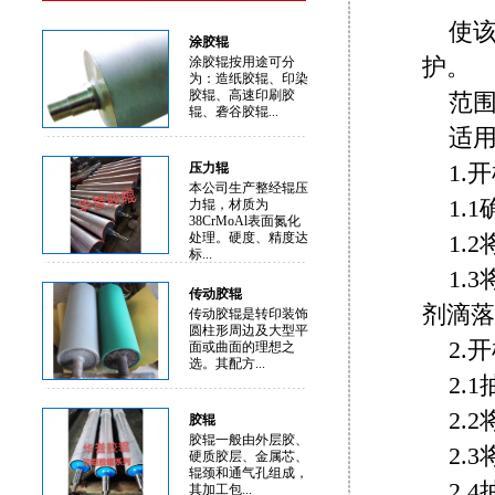
使该
涂胶辊
护。
涂胶辊按用途可分
为：造纸胶辊、印染
胶辊、高速印刷胶
范
辊、砻谷胶辊...
适
1.
压力辊
本公司生产整经辊压
1.
力辊，材质为
38CrMoAl表面氮化
处理。硬度、精度达
1.
标...
1.
传动胶辊
剂滴落
传动胶辊是转印装饰
圆柱形周边及大型平
2.
面或曲面的理想之
选。其配方...
2.
2.
胶辊
胶辊一般由外层胶、
2.
硬质胶层、金属芯、
辊颈和通气孔组成，
2.
其加工包...