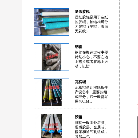
送纸胶辊
送纸胶辊是用于造纸
的胶辊，按结构可分
为光辊（平辊，表面
无花纹）...
钢辊
钢辊在搬运过程中要
特别小心，不要在地
上拖拉或者在地上滚
动，以防...
瓦楞辊
瓦楞辊是瓦楞纸板生
产设备中 重要的组
成部分，它一般都采
用48CrM...
胶辊
胶辊一般由外层胶、
硬质胶层、金属芯、
辊颈和通气孔组成，
其加工包...