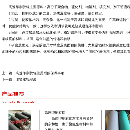
高速印刷胶辊
主要原料：高分子聚合物、硫化剂、增塑剂、填充剂、剂工艺流程
1.混合：控制各成分的含量、热烘温度等，使硬度、成分稳定。
2.过滤：使胶体均匀、无杂质。这一点对于高速印刷机尤为重要：在高速运转中
时，仍能保持均匀一致，这样仅依靠调节就可减轻或避免不利影响
3.固化：通过加温加压及硫化处理，稳定赠速剂，使橡胶受外力时收缩降到 小
柔软度的材料，从而 适合油墨的传递和转移。
4.研磨及抛光：决定胶辊尺寸精度及表面积的关键，尤其是酒精水辊的弧度处
多细小的凸起和凹陷部分。这些凸起和凹陷的部分增大了胶辊的表面积，使得其具
上一篇：
高速印刷胶辊使用后的保养事项
下一篇：
印染胶辊安装
高速印刷胶辊
高速印刷胶辊对水具有良好
的亲和性：由于聚氨酯材料中加